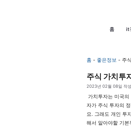
컨
텐
츠
홈
i
로
건
너
뛰
홈
-
좋은정보
-
주식
기
주식 가치투자
2023년 02월 08일
작성
가치투자는 미국의 
자가 주식 투자의 
요. 그래도 개인 투
해서 알아야할 기본