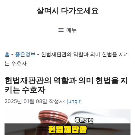
컨
살며시 다가오세요
텐
츠
메뉴
로
건
너
홈
-
좋은정보
-
헌법재판관의 역할과 의미 헌법을 지키
뛰
는 수호자
기
헌법재판관의 역할과 의미 헌법을 지
키는 수호자
2025년 01월 08일
작성자:
jungirl